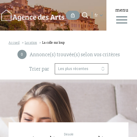
menu
Langue
Langue
fr
0
Accueil
fr
Accueil
Location
La colle sur loup
Annonce(s) trouvée(s) selon vos critères
0
Trier par
Les plus récentes
Désolé