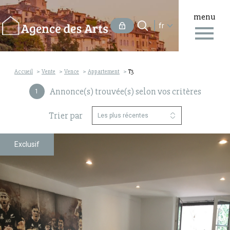
menu
Langue
Langue
fr
0
Accueil
fr
Accueil
Vente
Vence
Appartement
T3
Annonce(s) trouvée(s) selon vos critères
1
Trier par
Les plus récentes
Exclusif