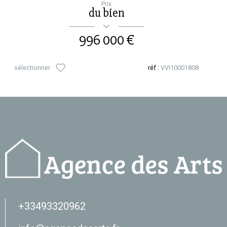
Prix
du bien
996 000 €
sélectionner
réf :
VVI10001808
+33493320962