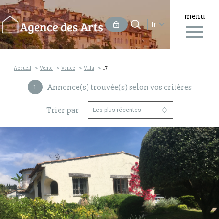
menu
Langue
Langue
fr
0
Accueil
fr
Accueil
Vente
Vence
Villa
T7
Annonce(s) trouvée(s) selon vos critères
1
Trier par
Les plus récentes