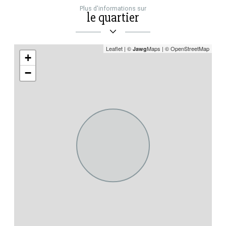
Plus d'informations sur
le quartier
Leaflet
|
©
Maps
|
© OpenStreetMap
Jawg
+
−