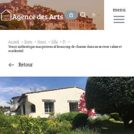
menu
Langue
Langue
fr
0
Accueil
fr
Accueil
Vente
Vence
Villa
T7
Vence authentique mas provencal beaucoup de charme dans un secteur calme et
residentiel
Retour